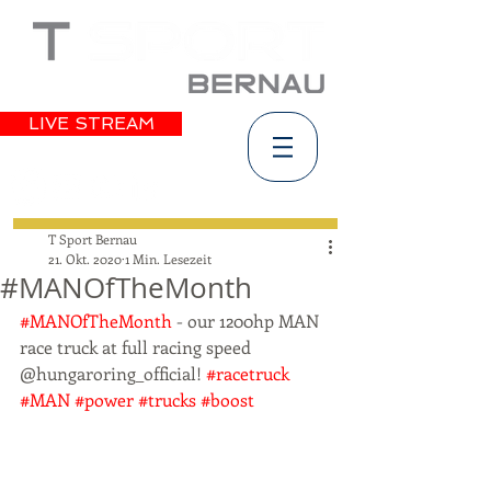
LIVE STREAM
T Sport Bernau
21. Okt. 2020
1 Min. Lesezeit
#MANOfTheMonth
#MANOfTheMonth
 - our 1200hp MAN 
race truck at full racing speed 
@hungaroring_official! 
#racetruck
#MAN
#power
#trucks
#boost